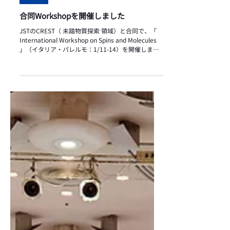
Event
合同Workshopを開催しました
JSTのCREST（ 未踏物質探索 領域）と合同で、「
International Workshop on Spins and Molecules
」（イタリア・パレルモ：1/11-14）を開催しまし
た。EMERALDからは、山本、竹谷、鹿野田、高木
のほか、Karl Leo, Narcis Avarvari, Frank
Ortmann, Hennig Sirringhausが参加して、活発な
議論を行いました。