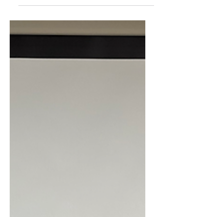
2025年9月28日～10月3日、愛知県豊橋市で
ISCOM2025 が開催され、国内外のEMERALDメンバ
ーを含む168名の出席を得ました。会議では分子性
固体における量子電子相の学理とデバイス工学の両
面から様々な発表が行われ、EMERALDプロジェク
トの今後につながる多...