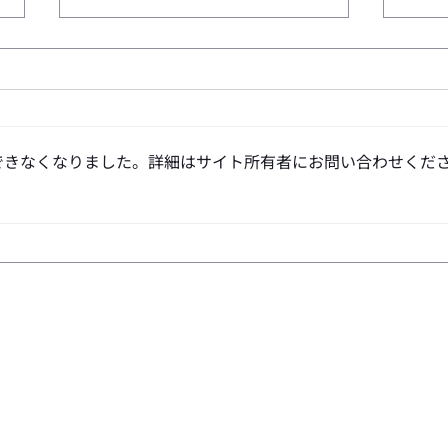
できなくなりました。詳細はサイト所有者にお問い合わせくだ
ISCOM2025が無事閉幕しまし
EME
た。
has 
Privacy Policy